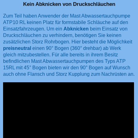
Kein Abknicken von Druckschläuchen
Zum Teil haben Anwender der Mast Abwassertauchpumpe
ATP10 RL keinen Platz für formstabile Schläuche auf den
Einsatzfahrzeugen. Um ein
Abknicken
beim Einsatz von
Druckschläuchen zu verhindern, benötigen Sie keinen
zusätzlichen Storz Rohrbogen. Hier besteht die Möglichkeit
preisneutral
einen 90° Bogen (360° drehbar) ab Werk
gleich mitzubestellen. Für alle bereits in ihrem Besitz
befindlichen Mast Abwassertauchpumpen des Typs ATP
15RL mit 45° Bogen bieten wir den 90° Bogen auf Wunsch
auch ohne Flansch und Storz Kupplung zum Nachrüsten an.