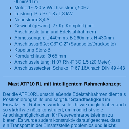
0l min/ 11m
Motor: 1~230 V Wechselstrom, 50Hz
Leistung: P
/ P
1,8 / 1,3 kW
1
2
Nennstrom: 8,4 A
Gewicht (gesamt) 27 Kg Komplett (incl.
Anschlussleitung und Edelstahlrahmen)
Abmessungen: L 440mm x B 260mm x H 430mm
Anschlussgröße: G3" G 2" (Saugseite/Druckseite)
Kupplung Storz-B
Korndurchlass: Ø 65 mm
Anschlussleitung: H 07 RN-F 3G 1,5 (20 Meter)
Anschlussstecker: Schuko IP 67 16A nach DIN 49 443
Mast ATP10 RL mit intelligentem Rahmenkonzept
Der die ATP10RL umschließende Edelstahlrahmen dient als
Positionierungshilfe und sorgt für
Standfestigkeit
im
Einsatz. Der Rahmen wurde so leicht wie möglich aber auch
so
stabil
wie nötig konstruiert, um möglichst viele
Anschlagmöglichkeiten für Feuerwehrarbeitsleinen zu
bieten. Es wurde zudem konstruktiv darauf geachtet, dass
ein Transport in der Einsatzstelle problemlos und
leicht