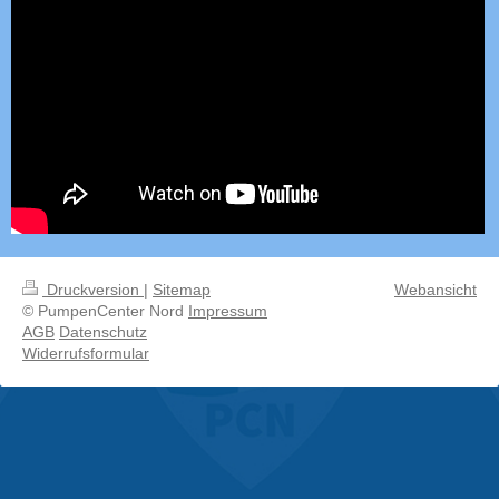
Druckversion
|
Sitemap
Webansicht
© PumpenCenter Nord
Impressum
AGB
Datenschutz
Widerrufsformular