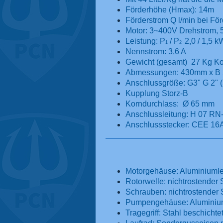
Förderhöhe (Hmax): 14m
Förderstrom Q l/min bei För
Motor: 3~400V Drehstrom,
Leistung: P
/ P
2,0 / 1,5 k
1
2
Nennstrom: 3,6 A
Gewicht (gesamt) 27 Kg Kom
Abmessungen: 430mm x B
Anschlussgröße: G3" G 2" (
Kupplung Storz-B
Korndurchlass: Ø 65 mm
Anschlussleitung: H 07 RN-
Anschlussstecker: CEE 16A 
Motorgehäuse: Aluminiuml
Rotorwelle: nichtrostender 
Schrauben: nichtrostender S
Pumpengehäuse: Aluminium
Tragegriff: Stahl beschichte