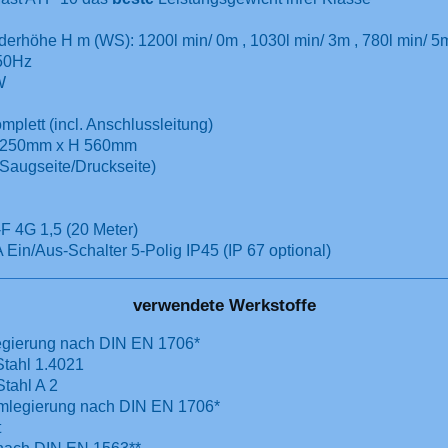
derhöhe H m (WS): 1200l min/ 0m , 1030l min/ 3m , 780l min/ 5m
 50Hz
W
plett (incl. Anschlussleitung)
 250mm x H 560mm
Saugseite/Druckseite)
F 4G 1,5 (20 Meter)
Ein/Aus-Schalter 5-Polig IP45 (IP 67 optional)
verwendete Werkstoffe
egierung nach DIN EN 1706*
Stahl 1.4021
tahl A 2
legierung nach DIN EN 1706*
t