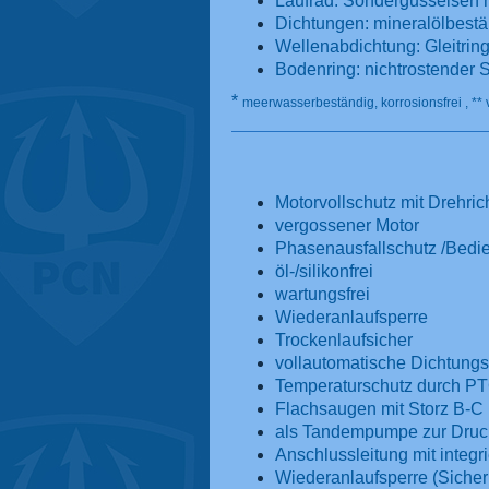
Laufrad: Sondergusseisen 
Dichtungen: mineralölbest
Wellenabdichtung: Gleitrin
Bodenring: nichtrostender 
*
meerwasserbeständig, korrosionsfrei , ** 
Motorvollschutz mit Drehri
vergossener Motor
Phasenausfallschutz /Bedie
öl-/silikonfrei
wartungsfrei
Wiederanlaufsperre
Trockenlaufsicher
vollautomatische Dichtun
Temperaturschutz durch PT
Flachsaugen mit Storz B-
als Tandempumpe zur Druck
Anschlussleitung mit integr
Wiederanlaufsperre (Sicherh