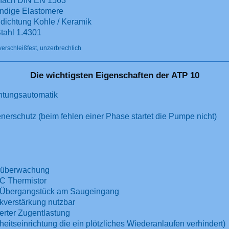
nach DIN EN 1563**
ändige Elastomere
gdichtung Kohle / Keramik
Stahl 1.4301
verschleißfest, unzerbrechlich
Die wichtigsten Eigenschaften der ATP 10
chtungsautomatik
nerschutz (beim fehlen einer Phase startet die Pumpe nicht)
gsüberwachung
C Thermistor
C Übergangstück am Saugeingang
verstärkung nutzbar
ierter Zugentlastung
eitseinrichtung die ein plötzliches Wiederanlaufen verhindert)