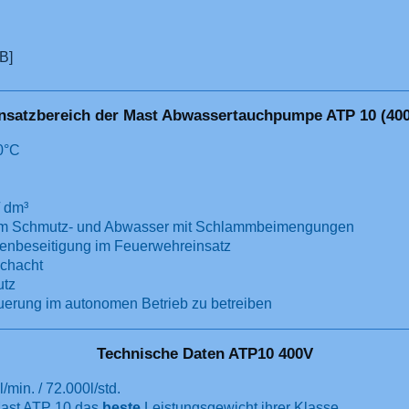
B]
nsatzbereich der Mast Abwassertauchpumpe ATP 10 (40
60°C
/ dm³
m Schmutz- und Abwasser mit Schlammbeimengungen
enbeseitigung im Feuerwehreinsatz
chacht
utz
uerung im autonomen Betrieb zu betreiben
Technische Daten ATP10 400V
min. / 72.000l/std.
 Mast ATP 10 das
beste
Leistungsgewicht ihrer Klasse