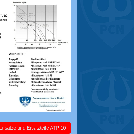
tursätze und Ersatzteile ATP 10