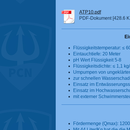
ATP10.pdf
PDF-Dokument [428.6 K
Ei
Flüssigkeitstemperatur: ≤ 
Eintauchtiefe: 20 Meter
pH Wert Flüssigkeit 5-8
Flüssigkeitsdichte: ≤ 1,1 kg
Umpumpen von ungeklärte
zur schnellen Wasserschad
Einsatz im Entwässerungss
Einsatz im Hochwassersch
mit externer Schwimmerste
Fördermenge (Qmax): 1200l/
Mit 44 Liter/Kg hat die die