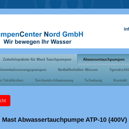
Zubehörpakete für Mast Tauchpumpen
Abwassertauchpumpen
llerentwässerungspumpen
Notfallbehälter Wasser
Spiralsch
a Strahlrohre
Teichentschlammung
Schulung
Kontakt
cht
Mast Abwassertauchpumpe ATP-10 (400V)