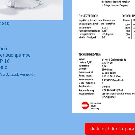
41310
eis
ertauchpumpe
P 10
98 €
MwSt., zzgl. Versand)
klick mich für Repara