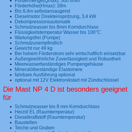
Fördermenge(Qmax): 500 l/min
Förderhöhe(Hmax): 28m
Bis 8,4m selbstansaugend
Dieselmotor Direkteinspritzung, 3,4 kW
Dekompressionsautomatik
Schmutzwasser bis 8mm Korndurchlass
Flüssigkeitstemperatur Wasser bis 100°C
Wartungsfrei (Pumpe)
Schmutzunempfindlich
Gewicht nur 49 kg
Bei hohem Förderstrom sehr wirtschaftlich einsetzbar
Außergewöhnliche Zuverlässigkeit und Robustheit
Meerwasserbeständiges Pumpengehäuse
Mineralölbeständige Elastomere
fahrbare Ausführung optional
optional mit 12V Elektronikstart mit Zündschlüssel
Die Mast NP 4 D ist besonders geeignet
für
Schmutzwasser bis 8 mm Korndurchlass
Heizöl EL (Raumtemperatur)
Dieselkraftstoff (Raumtemperatur)
Baustellen
Teiche und Gruben