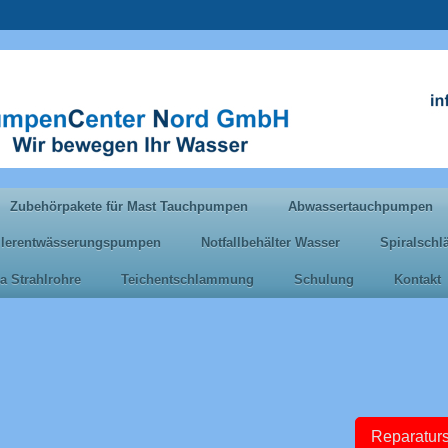
Zubehörpakete für Mast Tauchpumpen
Abwassertauchpumpen
llerentwässerungspumpen
Notfallbehälter Wasser
Spiralsch
a Strahlrohre
Teichentschlammung
Schulung
Kontakt
Reparaturs