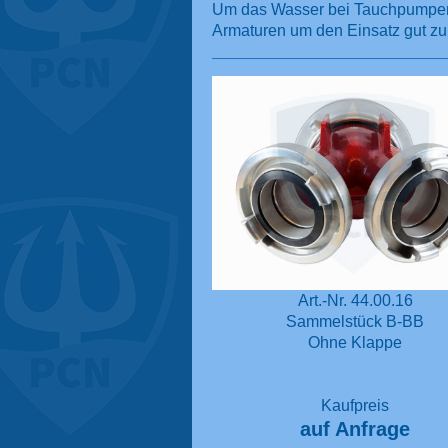
Um das Wasser bei Tauchpumpenein
Armaturen um den Einsatz gut zu
Art.-Nr. 44.00.16
Sammelstück B-BB
Ohne Klappe
Kaufpreis
auf Anfrage