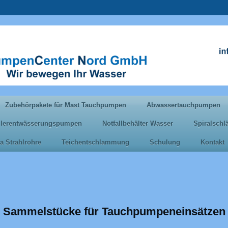
Zubehörpakete für Mast Tauchpumpen
Abwassertauchpumpen
llerentwässerungspumpen
Notfallbehälter Wasser
Spiralsch
a Strahlrohre
Teichentschlammung
Schulung
Kontakt
Sammelstücke für Tauchpumpeneinsätzen