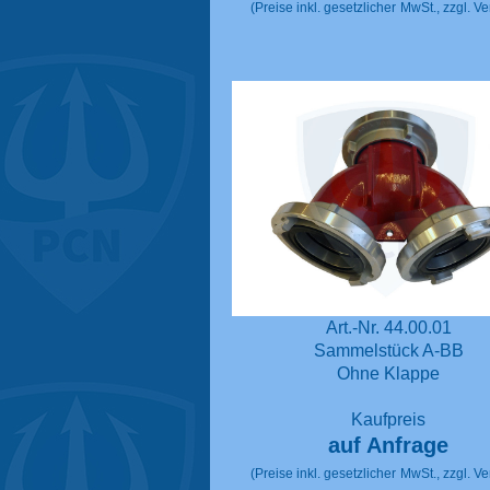
(Preise inkl. gesetzlicher
MwSt., zzgl. V
Art.-Nr. 44.00.01
Sammelstück A-BB
Ohne Klappe
Kaufpreis
auf Anfrage
(Preise inkl. gesetzlicher
MwSt., zzgl. V