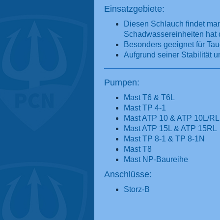
Einsatzgebiete:
Diesen Schlauch findet man
Schadwassereinheiten hat d
Besonders geeignet für Ta
Aufgrund seiner Stabilität u
Pumpen:
Mast T6 & T6L
Mast TP 4-1
Mast ATP 10 & ATP 10L/RL
Mast ATP 15L & ATP 15RL
Mast TP 8-1 & TP 8-1N
Mast T8
Mast NP-Baureihe
Anschlüsse:
Storz-B