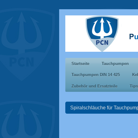
Startseite
Tauchpumpen
Tauchpumpen DIN 14 425
Ke
Zubehör und Ersatzteile
Tips
Spiralschläuche für Tauchpum