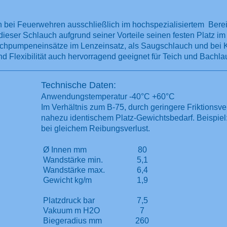
 bei Feuerwehren ausschließlich im hochspezialisiertem Bereic
ieser Schlauch aufgrund seiner Vorteile seinen festen Platz im
uchpumpeneinsätze im Lenzeinsatz, als Saugschlauch und bei
nd Flexibilität auch hervorragend geeignet für Teich und Bachlau
Technische Daten:
Anwendungstemperatur -40°C +60°C
Im Verhältnis zum B-75, durch geringere Friktionsv
nahezu identischem Platz-Gewichtsbedarf. Beispiel:
bei gleichem Reibungsverlust.
Ø Innen mm
80
Wandstärke min.
5,1
Wandstärke max.
6,4
Gewicht kg/m
1,9
Platzdruck bar
7,5
Vakuum m H2O
7
Biegeradius mm
260