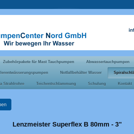
Zubehörpakete für Mast Tauchpumpen
Abwassertauchpumpen
llerentwässerungspumpen
Notfallbehälter Wasser
Spiralsch
a Strahlrohre
Teichentschlammung
Schulung
Kontakt
pen
Lenzmeister Superflex B 80mm - 3"