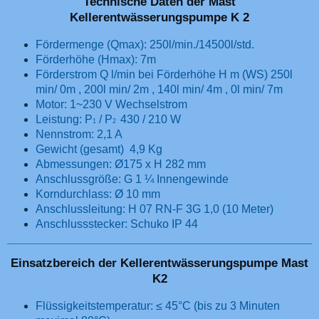
Technische Daten der Mast
Kellerentwässerungspumpe K 2
Fördermenge (Qmax): 250l/min./14500l/std.
Förderhöhe (Hmax): 7m
Förderstrom Q l/min bei Förderhöhe H m (WS) 250l
min/ 0m , 200l min/ 2m , 140l min/ 4m , 0l min/ 7m
Motor: 1~230 V Wechselstrom
Leistung: P
/ P
430 / 210 W
1
2
Nennstrom: 2,1 A
Gewicht (gesamt) 4,9 Kg
Abmessungen: Ø175 x H 282 mm
Anschlussgröße: G 1 ¼ Innengewinde
Korndurchlass: Ø 10 mm
Anschlussleitung: H 07 RN-F 3G 1,0 (10 Meter)
Anschlussstecker: Schuko IP 44
Einsatzbereich der Kellerentwässerungspumpe Mast
K2
Flüssigkeitstemperatur: ≤ 45°C (bis zu 3 Minuten