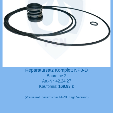
Reparatursatz Komplett NP8-D
Baureihe 2
Art.-Nr. 42.24.27
Kaufpreis:
169,93
€
(Preise inkl. gesetzlicher
MwSt., zzgl. Versand)