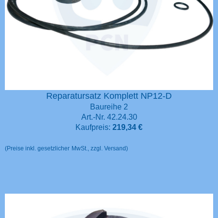
Reparatursatz Komplett NP12-D
Baureihe 2
Art.-Nr. 42.24.30
Kaufpreis:
219,34 €
(Preise inkl. gesetzlicher
MwSt., zzgl. Versand)