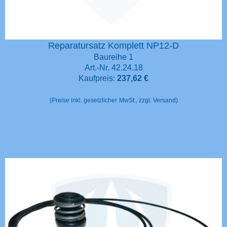
Reparatursatz Komplett NP12-D
Baureihe 1
Art.-Nr. 42.24.18
Kaufpreis:
237,62 €
(Preise inkl. gesetzlicher
MwSt., zzgl. Versand)